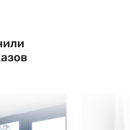
нили
казов