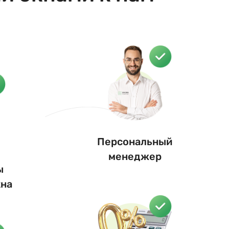
Персональный
менеджер
ы
кна