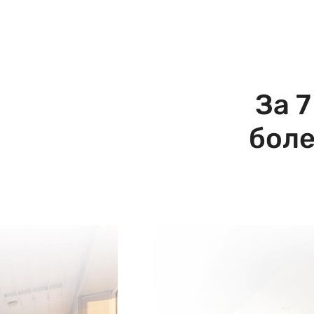
За 
боле