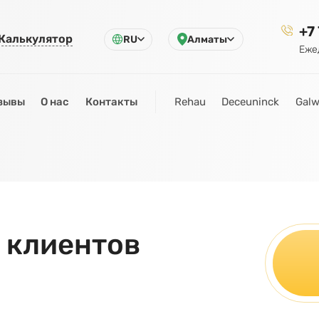
+7
Калькулятор
RU
Алматы
Еже
зывы
О нас
Контакты
Rehau
Deceuninck
Galw
 клиентов