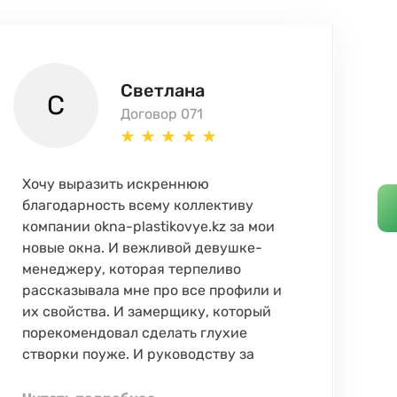
Светлана
С
Договор 071
Хочу выразить искреннюю
Об
благодарность всему коллективу
pl
компании okna-plastikovye.kz за мои
Ос
новые окна. И вежливой девушке-
оп
менеджеру, которая терпеливо
он
рассказывала мне про все профили и
мо
их свойства. И замерщику, который
то
порекомендовал сделать глухие
не
створки поуже. И руководству за
скидку, которая позволила мне
Ре
поставить сразу все окна в квартире.