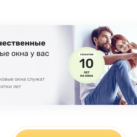
чественные
ые окна у вас
ГАРАНТИЯ
10
ЛЕТ
НА ОКНА
ковые окна служат
ятки лет