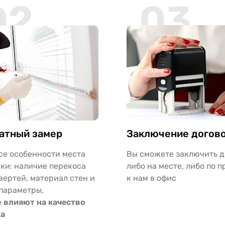
02
03
атный замер
Заключение догов
се особенности места
Вы сможете заключить д
ки: наличие перекоса
либо на месте, либо по 
вертей, материал стен и
к нам в офис
параметры,
е
влияют на качество
а