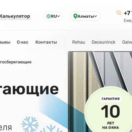
+7
Калькулятор
RU
Алматы
Еже
зывы
О нас
Контакты
Rehau
Deceuninck
Galw
госберегающие
гающие
ГАРАНТИЯ
10
ЛЕТ
еля
НА ОКНА