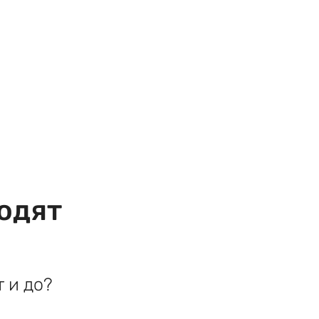
одят
 и до?