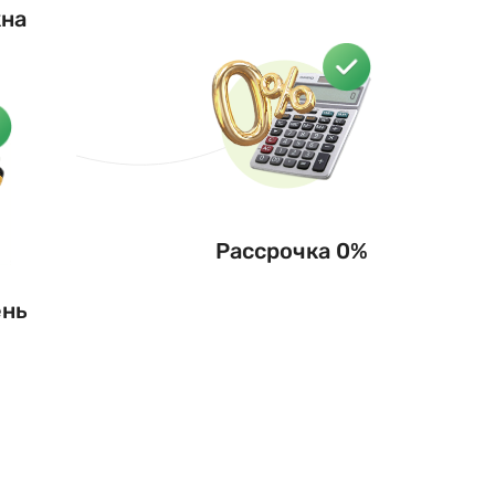
кна
Рассрочка 0%
ень